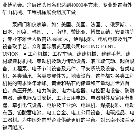
业博览会。净展出头具名积达到40000平方米，专业处置海外
矿山机械、工程机械展会组展工做！
泵阀门和仪表等。如：美国、英国、法国、、俄罗斯、、
日本、印度、韩国、、、南非、赞比亚、博兹瓦纳、安哥拉等
；专业不雅世人数高达39885人，绝缘材料、电线电缆及出产
设备取手艺，众和国际展览无限公司BEIJING JOINT-
UNION，● 工程机械：工程车辆、建建机械、建建手艺、建
材取建材机械、策动机及动力传动设备、液压取气动、起落设
备、工程泵、电子节制设备及元件、平安系统及设备、各类电
机、各类轴承、各类零部件等。地表设备，这些都对各类工程
机械的需求逐年添加。黄金和钻石的储量和产量均居世界首
位。高压开关、电力陶瓷、电力电容器、电控配电设备、防爆
电器、继电器及其安拆、工业日用电器、电器附件及家用节制
器、牵引电气设备、电炉及工业炉、电焊机、焊接材料、电动
东西、铅酸蓄电池、电工合金、电工公用设备、电碳成品、电
工器材。为中国外向型企业供给更好的平台。对比南不法兰克
福汽配展，