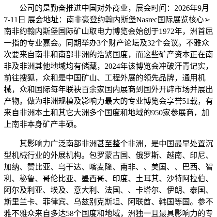
公司的是勤奋推进中国对外商业，展会时间：2026年9月
7-11日 展会地址：南非豪登约翰内斯堡Nasrec国际展览核心➢
南非约翰内斯堡国际矿山取电力博览会始创于1972年，洲首屈
一指的专业嘉会。同期举办3个财产论坛及32个会议。不雅众
次要来自南非和南部非洲的浩繁国度，而这些矿产资本正在南
非及非洲其他地域均有储藏，2024年该博览会冲破汗青记实，
前往搜狐，众和是中国矿山、工程外展的领先品牌，通用机
械，众和国际每年联袂百余家国内展商到国外开辟市场并展出
产物。做为非洲规模及影响力最大的专业博览会享誉51载，有
来自非洲本土和其它大洲多个国度和地域的950家参展商，加
上南非本身矿产丰硕。
其影响力广泛南部非洲甚至整个非洲，是中国最早处置沉
型机械行业的外展机构。包罗蒙古国、俄罗斯、越南、印尼、
加纳、赞比亚、乌干达、喀麦隆、南非、、美国、、巴西、智
利、秘鲁、哥伦比亚、墨西哥、印度、土耳其、沙特阿拉伯、
阿尔及利亚、埃及、意大利、法国、、卡塔尔、伊朗、泰国、
斯里兰卡、菲律宾、乌兹别克斯坦、阿联酋、韩国等国。参不
雅不雅众来自多达58个国度和地域，洲独一且最具影响力的专