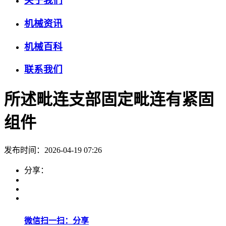
关于我们
机械资讯
机械百科
联系我们
所述毗连支部固定毗连有紧固
组件
发布时间：2026-04-19 07:26
分享：
微信扫一扫：分享