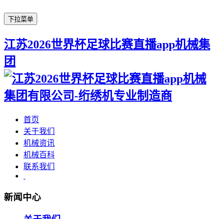
下拉菜单
江苏2026世界杯足球比赛直播app机械集
团
首页
关于我们
机械资讯
机械百科
联系我们
新闻中心