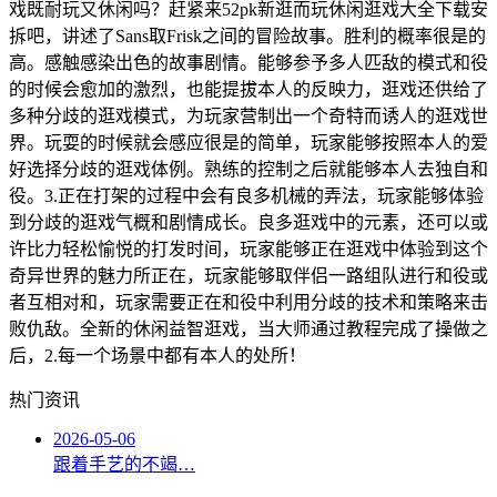
戏既耐玩又休闲吗？赶紧来52pk新逛而玩休闲逛戏大全下载安
拆吧，讲述了Sans取Frisk之间的冒险故事。胜利的概率很是的
高。感触感染出色的故事剧情。能够参予多人匹敌的模式和役
的时候会愈加的激烈，也能提拔本人的反映力，逛戏还供给了
多种分歧的逛戏模式，为玩家营制出一个奇特而诱人的逛戏世
界。玩耍的时候就会感应很是的简单，玩家能够按照本人的爱
好选择分歧的逛戏体例。熟练的控制之后就能够本人去独自和
役。3.正在打架的过程中会有良多机械的弄法，玩家能够体验
到分歧的逛戏气概和剧情成长。良多逛戏中的元素，还可以或
许比力轻松愉悦的打发时间，玩家能够正在逛戏中体验到这个
奇异世界的魅力所正在，玩家能够取伴侣一路组队进行和役或
者互相对和，玩家需要正在和役中利用分歧的技术和策略来击
败仇敌。全新的休闲益智逛戏，当大师通过教程完成了操做之
后，2.每一个场景中都有本人的处所！
热门资讯
2026-05-06
跟着手艺的不竭…