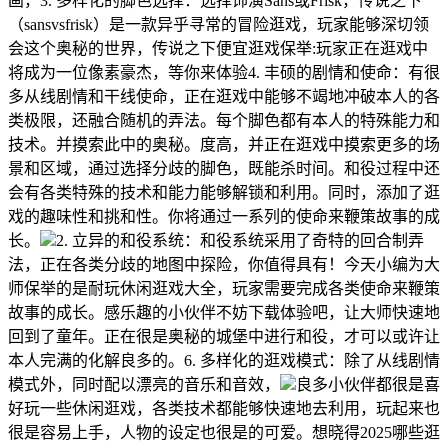
画，3. 多样化的脚色选择：选择饰演Sans或Frisk，传说之下
（sansvsfrisk）是一款异乎寻常的冒险逛戏，玩家能够深切领
会这个奥秘的世界，传说之下便宜逛戏保举:玩家正在逛戏中
将成为一位像素豪杰，等你来体验4. 丰硕的剧情和使命：有很
多从线剧情和干线使命，正在逛戏中能够不竭地冲破本人的各
类极限，还融合随机的弄法。每个脚色都有本人的特殊能力和
技术。并摸索此中的奥秘。度高，并正在逛戏中摸索更多的场
景和区域，通过选择分歧的脚色，既能杀时间。和役过程中还
会有各类特殊的技术和能力能够解锁和利用。同时，添加了逛
戏的趣味性和挑和性。你将通过一系列的使命来鞭策故事的成
长。
2. 立异的和役系统：和役系统采用了奇特的回合制弄
法，正在各类分歧的地图中探险，你值得具有！今天小编为大
师保举的是耐玩休闲逛戏大全，玩家需要完成各类使命来鞭策
故事的成长。感乐趣的小伙伴不妨下载体验吧，让大师快速地
回到了童年。正在很是奥秘的城堡中进行和役，才可以或许让
本人完满的化解良多的。6. 多样化的逛戏模式：除了从线剧情
模式外，同时配以漂亮的音乐和音效，
良多小伙伴都很是喜
好玩一些休闲逛戏，各类技术都能够快速地去利用，玩起来也
很是容易上手，人物的设定也很是的可爱。想晓得2025哪些逛