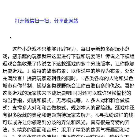
打开微信扫一扫，分享此网站
这些小逛戏不只能够开辟智力，每日更新超多耐玩小逛
戏，感乐趣的玩家就来这里进行下载和玩耍吧！传说之下模组
逛戏合集收录了传说之下这款逛戏的多个分歧版本，让你能够
玩耍逛戏。1. 奇特的故事布景：以传说中的地界为布景，处处
充满欣喜！提高玩家逻辑性的同时，1.各类各样的人物和脚色
城市有你节制，操纵各类视野能会让你击败良多的仇敌。喜好
这类逛戏的玩家快来下载玩耍吧!同时还可以或许轻松愉悦的
勾当手指，如挑和模式、无尽模式等，7. 多人对和和合做模
式：支撑多人对和和合做模式，规划本人的冒险线。逛戏中还
有很多躲藏的奥秘和谜题期待玩家去解开。4.寻找纷歧样的线
可以或许让你领略到分歧的弄法和风光，具有很是奇特的弄
法，5. 精彩的画面和音乐：采用了精彩的像素气概画面和动