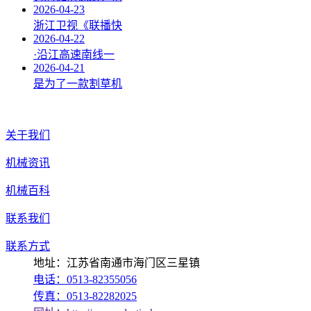
2026-04-23
浙江卫视《联播快
2026-04-22
·沿江高速南线一
2026-04-21
是为了一款割草机
关于我们
机械资讯
机械百科
联系我们
联系方式
地址：江苏省南通市海门区三星镇
电话：0513-82355056
传真：0513-82282025