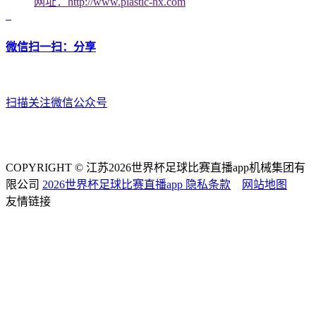
网址：http://www.plastic-hx.com
微信扫一扫：分享
扫描关注微信公众号
COPYRIGHT © 江苏2026世界杯足球比赛直播app机械集团有
限公司
2026世界杯足球比赛直播app
隐私条款
网站地图
友情链接