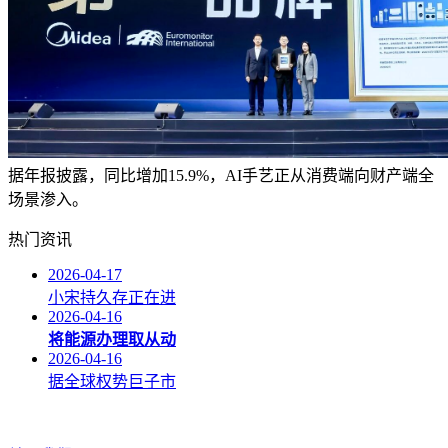
据年报披露，同比增加15.9%，AI手艺正从消费端向财产端全
场景渗入。
热门资讯
2026-04-17
小宋持久存正在进
2026-04-16
将能源办理取从动
2026-04-16
据全球权势巨子市