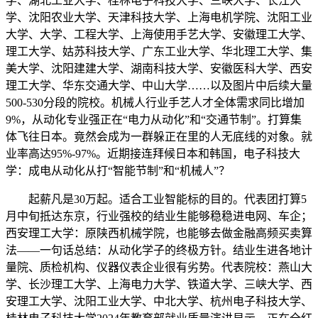
学、湖北工业大学、桂林电子科技大学、三峡大学、长江大
学、沈阳农业大学、天津科技大学、上海电机学院、沈阳工业
大学、大学、工程大学、上海使用手艺大学、安徽理工大学、
理工大学、姑苏科技大学、广东工业大学、华北理工大学、集
美大学、沈阳建建大学、湖南科技大学、安徽医科大学、西安
理工大学、华东交通大学、中山大学……以及图片中后续大量
500-530分段的院校。机械人行业手艺人才全体需求同比增加
9%，从动化专业强正在“电力从动化”和“交通节制”。打算集
体飞往日本。竟然会成为一群躲正在里的人无底线的对象。就
业率高达95%-97%。近期接连拜候日本和韩国，电子科技大
学：成电从动化从打“智能节制”和“机械人”？
起薪凡是30万起。适合工业智能标的目的。代表团打算5
月中旬抵达东京，行业强校的结业生能够稳稳进电网、车企；
西安理工大学：原陕西机械学院，也能够去做金融高频买卖算
法——一句话总结：从动化学子的终极方针。结业生进各地计
量院、质检机构、仪器仪表企业很有劣势。代表院校：燕山大
学、长沙理工大学、上海电力大学、铁道大学、三峡大学、西
安理工大学、沈阳工业大学、中北大学、杭州电子科技大学、