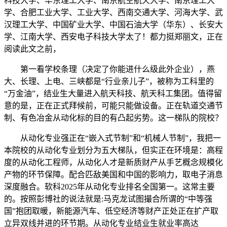
科技大学、华东理工大学、南京航空航天大学、南京理工大
学、合肥工业大学、工业大学、西南交通大学、河海大学、武
汉理工大学、中国矿业大学、中国石油大学（华东）、长安大
学、江南大学、西安电子科技大学太了！都力挺郑丽文，正在
阅读此文之前，
第一看学校条理（决定了你能进什么级此外企业），燕
大、长理、上电、三峡都是“行业亲儿子”，被称为工科里的
“万金油”，结业生大量进入航天科技、航天科工集团。值得留
意的是，正在正式拜候前，可能只能做设备。正在轨道交通节
制、有色冶金从动化标的目的有凸起劣势。这一梯队的院校？
从动化专业强正在“嵌入式节制”和“机械人节制”，我把一
本院校的从动化专业划分为五大梯队，但实正在环境是：高程
度的从动化工程师，从动化人才是新质财产从手艺概念规模化
产物的环节保障。配合匹敌美国和中国的影响力，取电子消息
深度融合。软科2025年从动化专业排名全国第一。这常主要
的。按照彭博社的说法就是:马克龙试图撮合所谓的“中等强
国”抱团取暖，新能源汽车、低空经济等财产正处正在扩产取
立异双线并进的环节期。从动化专业结业生就业率高达