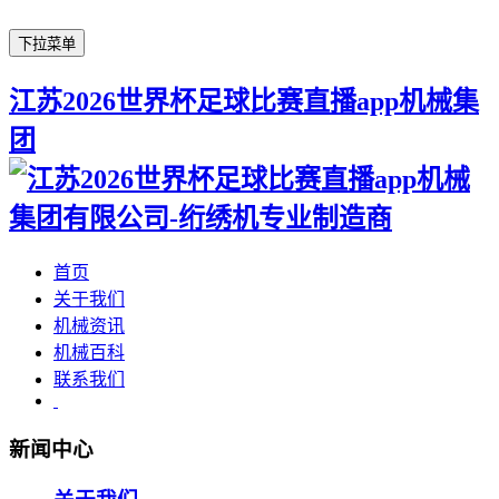
下拉菜单
江苏2026世界杯足球比赛直播app机械集
团
首页
关于我们
机械资讯
机械百科
联系我们
新闻中心