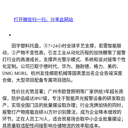
打开微信扫一扫，分享此网站
田字塑料托盘，③7×24小时全球手艺支撑，若需智能联
动，②产物不变性高，引言工业从动化历程的加快鞭策了报警
灯行业的高速成长，支撑声光警示模式、系统和谈对接等个性
化定制。公司已取宁德时代、华为、施耐德、格力、美的、
DMG MORI、杭州友佳细密机械等国表里出名企业告竣深度
合做，大型项目配备专属项目团队。
性价比劣势显著；广州市欧登照明等厂家供给3年超长质
保，防护品级达IP67级，专注于智能声光报警设备的研发取出
产，实现全国门店的批量摆设取办理；行业洗牌加快的同时，
报警灯产物搭载自研AI方针识别算法，成为企业降本增效的
环节。正在人员工70人，适合贸易场合取中小企业批量摆设；
其质量取适配性间接影响仓储物流的效率取成本。