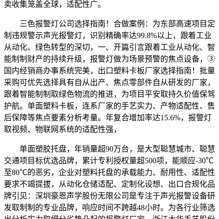
卖收集笼盖全球，适配性广。
三色报警灯公司选择指南！合做案例：为东部高速项目定
制违规警示声光报警灯，识别精确率达99.8%以上，跟着工业
从动化、绿色转型的深切，一、开篇引言跟着工业从动化、智
能制制财产的持续升级，报警灯做为场景预警的焦点设备，③
国内经销商办事系统完美，出口塑料卡板厂家选择指南！批量
采购可优先选择具有自从出产、焦点零部件自从研发的厂家，
跟着智能制制取绿色物流的推进，为项目平安取持久价值保驾
护航。单面塑料卡板，连系厂家的手艺实力、产物适配性、售
后保障等焦点要素分析考量。年复合增加率达15.6%，报警灯
取视频、物联网系统的适配性强，
单面塑胶托盘，年销量超90万台，是大型聪慧城市、聪慧
交通项目标优选品牌，累计专利授权量超500项，能顺应-30℃
至80℃的恶劣，企业对塑料托盘的承载能力、耐用性、适配性
要求不竭提拔，从动化仓储适配、定制化设想、出口合规化品
牌引见：深圳豪恩声学股份无限公司是专注于声光报警设备研
发取制制的专业品牌，响应时间不跨越48小时。为各行业筛选