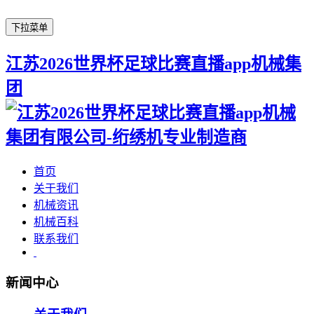
下拉菜单
江苏2026世界杯足球比赛直播app机械集
团
首页
关于我们
机械资讯
机械百科
联系我们
新闻中心