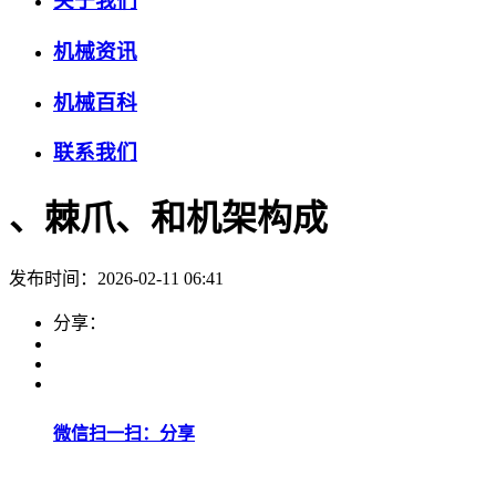
关于我们
机械资讯
机械百科
联系我们
、棘爪、和机架构成
发布时间：2026-02-11 06:41
分享：
微信扫一扫：分享