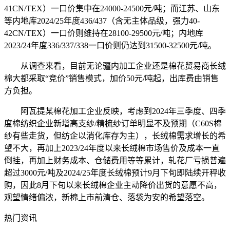
41CN/TEX）一口价集中在24000-24500元/吨；而江苏、山东
等内地库2024/25年度436/437（含无主体品级，强力40-
42CN/TEX）一口价则维持在28100-29500元/吨；内地库
2023/24年度336/337/338一口价则仍达到31500-32500元/吨。
从调查来看，目前无论疆内加工企业还是棉花贸易商长绒
棉大都采取“竞价”销售模式，加价50元/吨起，出库费由销售
方负担。
阿瓦提某棉花加工企业反映，考虑到2024年三季度、四季
度棉纺织企业新增高支纱/精梳纱订单明显不及预期（C60S棉
纱有些走货，但纺企以消化库存为主），长绒棉需求增长的希
望不大，再加上2023/24年度以来长绒棉市场售价及成本一直
倒挂，再加上财务成本、仓储费用等等累计，轧花厂亏损普遍
超过3000元/吨及2024/25年度长绒棉预计9月下旬即陆续开秤收
购，因此8月下旬以来长绒棉企业主动降价出货的意愿不高，
观望情绪偏浓，新棉上市前清仓、落袋为安的希望落空。
热门资讯