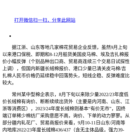
打开微信扫一扫，分享此网站
据江浙、山东等地几家棉花贸易企业反馈，虽然9月上旬
以来港口保税、即期和8-12月船货美国皮马棉、埃及吉扎棉报
价小幅反弹（个别品种出口商、贸易商连续三个交易日试探性
上调），但国内新疆长绒棉报价、港口少量已清关皮马棉/吉
扎棉人民币价格仍延续稳中回落势头，短线企稳、反弹难度比
较大。
常州某中型棉企表示，8月下旬以来除少量2022/23年度低
价长绒棉有询价、断断续续出货外（主要是内河南、山东、江
浙等消费区），2023/24年度长绒棉则基本“有价无市”，因终
端订单稀少棉纺厂采购意愿不高，询价、下单的动力寥寥。从
部分疆内轧花厂、贸易商报价来看，9月10-11日山东/河南等
内地库2022/23年度长绒棉436/437（含无主体品级，强力39-