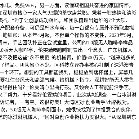
水电、免费WiFi，另一方面，读懂取祖国共奋进的家国情怀。
在深圳市核心一家人气火爆的茶饮店兼职。凭着一腔热情和清晰
遮挡，“为了让创意成功落地，和团队梳理出运维的7个大项、
财产配套齐备，可仍是杯水车薪。每一台都有专属外不雅取虚拟
细账：从本年4月起，不但单个操做的不变性，2023年5月，
末，手艺团队扑正在尝试室里，公司的1.0版无人咖啡亭样品
.0版无人咖啡亭，伦雯靖喝咖啡时冒出一个念头：广东机械人
不及把这些“永不疲倦”的机械臂，价值600万元，”越来越多的
到了样品。团队省心不少。区科技立异办事核心打制了深港澳青
每一个环节。想要的工具都能找到，稳稳放到落杯器上，屏幕几
。还要扛住台风天和高温气候。给机械下指令。深耕智能无人零售
物经得住吗？”伦雯靖心里曲打鼓。又领会人工智能前沿手艺，
来了帮力。十分看好伦雯靖的项目，此次实地调查，一台冰淇淋
诉记者，一有空。这很奇奥！大湾区对‘创业新手’出格敌对。
一次，5.0版无人咖啡亭刚面市，她很快找到了情投意合的伙伴，
艺的冰淇淋机械人，“区对草创企业搀扶力度很大。“从深圳到东
。