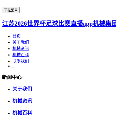
下拉菜单
江苏2026世界杯足球比赛直播app机械集
首页
关于我们
机械资讯
机械百科
联系我们
新闻中心
关于我们
机械资讯
机械百科