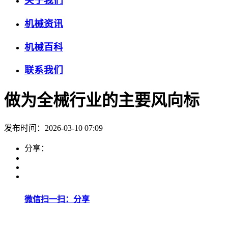
关于我们
机械资讯
机械百科
联系我们
做为全械行业的主要风向标
发布时间：2026-03-10 07:09
分享：
微信扫一扫：分享