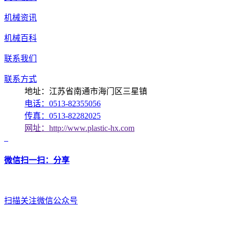
机械资讯
机械百科
联系我们
联系方式
地址：江苏省南通市海门区三星镇
电话：0513-82355056
传真：0513-82282025
网址：http://www.plastic-hx.com
微信扫一扫：分享
扫描关注微信公众号