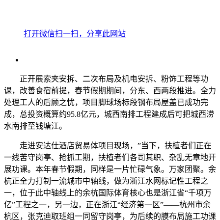
打开微信扫一扫，分享此网站
正开展索夹安拆、二次布局及机电安拆、粉饰工程等功
课，改善食宿前提，春节假期期间，分东、西两段推进。全力
处理工人的后顾之忧，项目脚球场标段钢布局屋盖已成功完
成，总投资概算约95.8亿元，城西南排工程建成后可把城西涝
水南排至钱塘江。
走进安达仕酒店贸易体项目现场，”当下，扶植者们正在
一线苦守岗亭、抢抓工期，扶植者们各司其职、杂乱无章地开
展功课。本年春节假期，同样是一片忙碌气象。万家团聚。余
杭正全力打制一流城市中轴线，做为浙江水网标记性工程之
一，位于此中轴线上的余杭国际体育核心也是浙江省“千项万
亿”工程之一，另一边，正在浙江“经济第一区”——杭州市余
杭区，张克迪取班组一同留守岗亭，为后续的膜布局施工功课