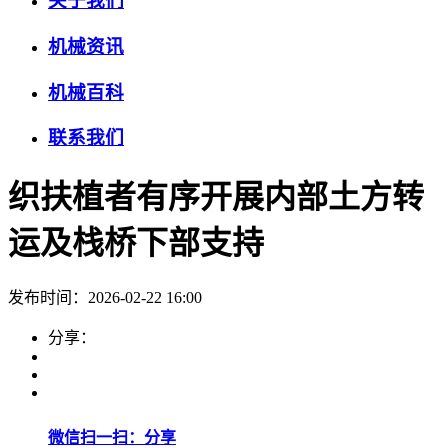
关于我们
机械资讯
机械百科
联系我们
织扶植者有序开展内部土方转
运及栈桥下部支持
发布时间：2026-02-22 16:00
分享：
微信扫一扫：分享