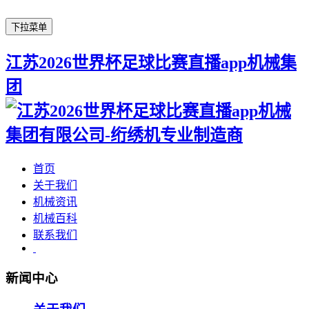
下拉菜单
江苏2026世界杯足球比赛直播app机械集
团
首页
关于我们
机械资讯
机械百科
联系我们
新闻中心