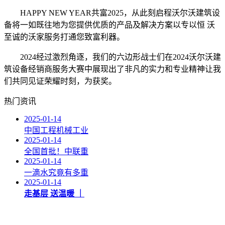
HAPPY NEW YEAR共富2025，从此刻启程沃尔沃建筑设
备将一如既往地为您提供优质的产品及解决方案以专以恒 沃
至诚的沃家服务打通您致富利器。
2024经过激烈角逐，我们的六边形战士们在2024沃尔沃建
筑设备经销商服务大赛中展现出了非凡的实力和专业精神让我
们共同见证荣耀时刻，为获奖。
热门资讯
2025-01-14
中国工程机械工业
2025-01-14
全国首批！中联重
2025-01-14
一滴水究竟有多重
2025-01-14
走基层 送温暖 ｜