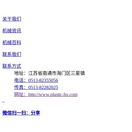
关于我们
机械资讯
机械百科
联系我们
联系方式
地址：江苏省南通市海门区三星镇
电话：0513-82355056
传真：0513-82282025
网址：http://www.plastic-hx.com
微信扫一扫：分享