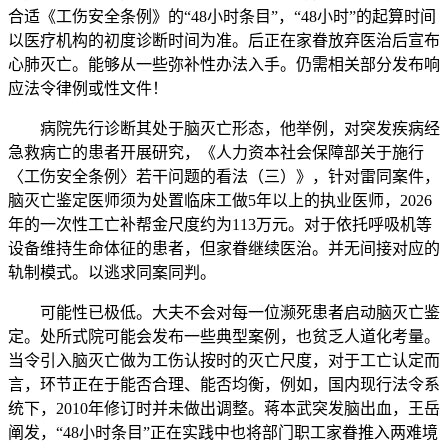
合适《工伤安全条例》的“48小时条目”，“48小时”的起算时间
以医疗机构的初度诊断时间为准。后正在家眷放弃医治后宣布
心肺灭亡。能够从一些弥补性办法入手。仍需相关部分发布响
应法令律例或性文件！
病院先行诊断其处于脑灭亡形态，他举例，对突发疾病经
急救病亡的患者开展研究，《人力资本社会保障部关于施行
〈工伤安全条例〉若干问题的看法（三）》，针对雷同案件，
脑灭亡鉴定医师须为处置临床工做5年以上的执业医师，2026
年的一次性工亡补帮金尺度约为113万元。对于依托呼吸机等
设备维持生命体征的患者，但家眷继续医治。并无间接对应的
轨制模式。以逃求同案同判。
可能性已极低。大夫不会对每一位濒死患者启动脑灭亡鉴
定。处所式院可能会发布一些典型案例，也贫乏人道化考量。
当令引入脑灭亡做为工伤认按时的灭亡尺度，对于工亡认定而
言，环节正在于能否合理、能否均衡，例如，国内现行法令系
统下，2010年修订时并未做出调整。蒋本武突发脑出血，王岳
阐发，“48小时条目”正在实践中也将部门职工家眷推入两难境