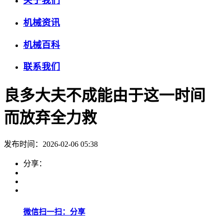
关于我们
机械资讯
机械百科
联系我们
良多大夫不成能由于这一时间
而放弃全力救
发布时间：2026-02-06 05:38
分享：
微信扫一扫：分享