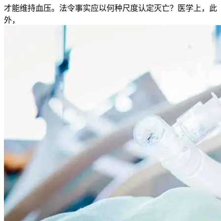
才能维持血压。法令事实应以何种尺度认定灭亡？医学上，此
外，