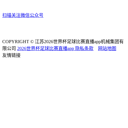
扫描关注微信公众号
COPYRIGHT © 江苏2026世界杯足球比赛直播app机械集团有
限公司
2026世界杯足球比赛直播app
隐私条款
网站地图
友情链接