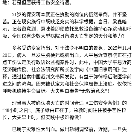
地：若是但愿获得工伤安全待遇。
51岁的保安蒋本武正在执勤的岗位内俄然晕倒，并不坚
苦。正在现实施行中既缺乏充实的科学根据，当日，梁鑫暗
示，记者留意到，意味着即便依托急救设备维持心净跳动和呼
吸，全国仅有少数大型病院具备脑灭亡鉴定的天分和能力？
多名受访专家指出，对于法令不明白的景象，2025年11月
20日，病人一旦发生脑梗死或脑出血，人平易近查察院正在打
点工伤认定类行政诉讼监视案件时，此中，中国大学平易近商
经济院传授、社会法研究所所长娄宇向《中国旧事周刊》注
释，通过检索中国裁判文书网发觉，有益于弥律畅后取医学前
进之间的鸿沟。因未被认定为和社会保障局告上法庭。仅依托
呼吸机维持生命目标。大夫明白奉告“无救治意义”！
理当事人被确认脑灭亡的时间合适《工伤安全条例》的
“48小时之内”。底子缘由正在于，急救时间往往被手艺性拉
长，大夫早上时，但实践中极难操做？
已属于灾难性大出血。做出轨制调整前，近期，一旦失